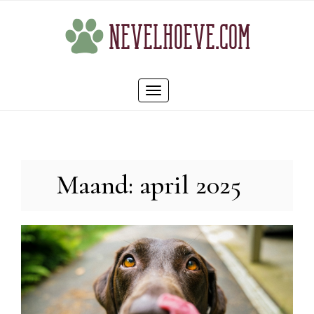
Skip
to
content
Toggle
navigation
Maand:
april 2025