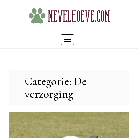
Skip
to
content
Toggle
navigation
Categorie:
De
verzorging