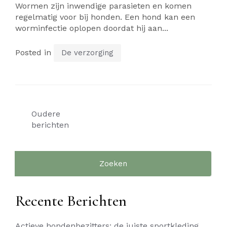
Wormen zijn inwendige parasieten en komen
regelmatig voor bij honden. Een hond kan een
worminfectie oplopen doordat hij aan...
Posted in
De verzorging
Berichtennavigatie
Oudere
berichten
Zoeken
naar:
Recente Berichten
Actieve hondenbezitters: de juiste sportkleding